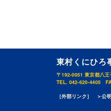
東村くにひろ
〒192-0051
東京都八王子市
TEL. 042-620-4405
FA
［外部リンク］
＞公