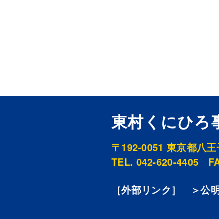
東村くにひろ
〒192-0051
東京都八王子市
TEL. 042-620-4405
FA
［外部リンク］
＞公